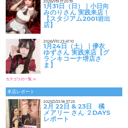
2026/1/19 17:20:19
1月31日（日）｜小日向
みのりさん 実践来店！
【スタジアム2001岩出
店】
2026/1/10 23:47:10
1月24日（土）｜儚衣
ゆずさん 実践来店【グ
ランキコーナ堺店さ
ま】
カテゴリの一覧 ≫
来店レポート
2025/2/25 18:37:25
2月 22日 & 23日 橘
メアリー さん ２DAYS
レポート