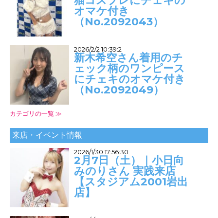
猫コスプレにチェキの
オマケ付き
（No.2092043）
2026/2/2 10:39:2
新木希空さん着用のチ
ェック柄のワンピース
にチェキのオマケ付き
（No.2092049）
カテゴリの一覧 ≫
来店・イベント情報
2026/1/30 17:56:30
2月7日（土）｜小日向
みのりさん 実践来店
【スタジアム2001岩出
店】