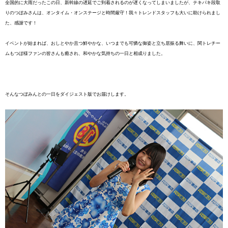
全国的に大雨だったこの日、新幹線の遅延でご到着されるのが遅くなってしまいましたが、テキパキ段取
りのつぼみさんは、オンタイム・オンステージと時間厳守！我々トレンドスタッフも大いに助けられまし
た、感謝です！
イベントが始まれば、おしとやか且つ鮮やかな、いつまでも可憐な御姿と立ち居振る舞いに、関トレチー
ムもつぼ様ファンの皆さんも癒され、和やかな気持ちの一日と相成りました。
そんなつぼみんとの一日をダイジェスト版でお届けします。