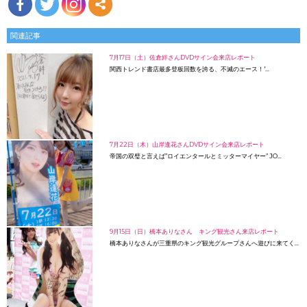
関連記事
7月17日（土）佐倉絆さんDVDサイン会来店レポート
関西トレンド書店最多登板回数を誇る、不滅のエース！'…
7月22日（木）山岸逢花さんDVDサイン会来店レポート
帝国の双璧と言えば”ロイエンタールとミッターマイヤー” JO…
9月15日（日）橋本ありなさん キング観光さん来店レポート
橋本ありなさんが三重県のキング観光グループさんへ遊びに来てく…