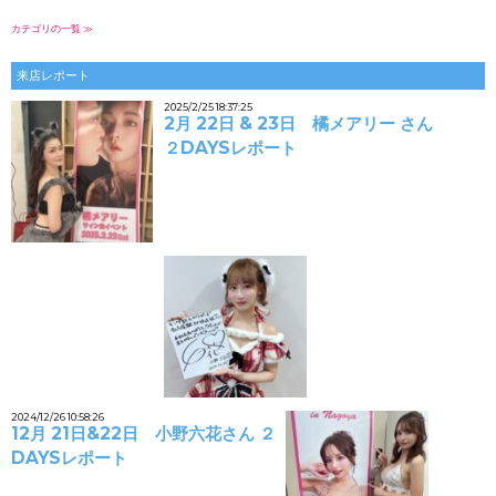
カテゴリの一覧 ≫
来店レポート
2025/2/25 18:37:25
2月 22日 & 23日 橘メアリー さん
２DAYSレポート
2024/12/26 10:58:26
12月 21日&22日 小野六花さん ２
DAYSレポート