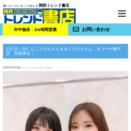
関西トレンド書店
逢いたい人にきっと会える
お問い合わせ
年中無休・24時間営業
2月2日（日）にこスロちゃん＆みくスロちゃん キコーナ網干
店 実践来店！
2025年1月14日
コメントはまだありません