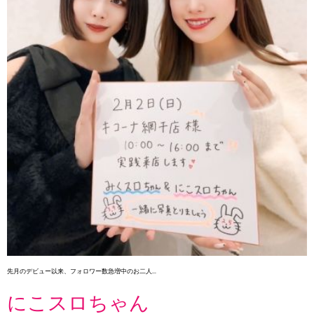
先月のデビュー以来、フォロワー数急増中のお二人…
にこスロちゃん