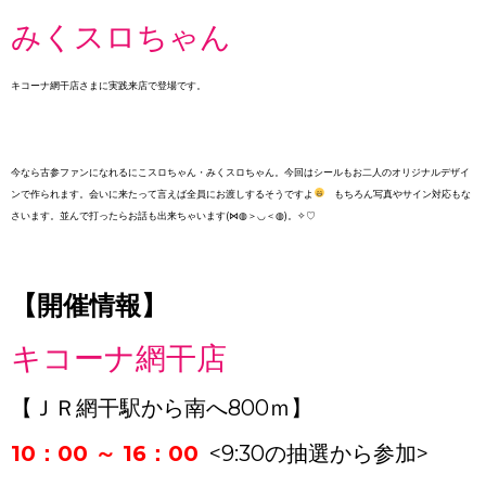
みくスロちゃん
キコーナ網干店さまに実践来店で登場です。
今なら古参ファンになれるにこスロちゃん・みくスロちゃん。今回はシールもお二人のオリジナルデザイ
ンで作られます。会いに来たって言えば全員にお渡しするそうですよ
もちろん写真やサイン対応もな
さいます。並んで打ったらお話も出来ちゃいます(⋈◍＞◡＜◍)。✧♡
【開催情報】
キコーナ網干店
【ＪＲ網干駅から南へ800ｍ】
10：00 ～ 16：00
<9:30の抽選から参加>