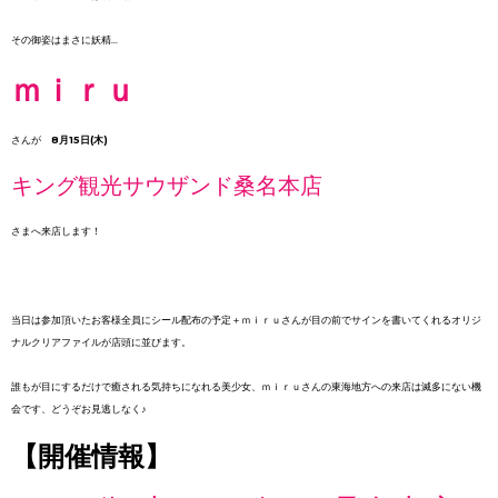
その御姿はまさに妖精…
ｍｉｒｕ
さんが
8月15日(木)
キング観光サウザンド桑名本店
さまへ来店します！
当日は参加頂いたお客様全員にシール配布の予定＋ｍｉｒｕさんが目の前でサインを書いてくれるオリジ
ナルクリアファイルが店頭に並びます。
誰もが目にするだけで癒される気持ちになれる美少女、ｍｉｒｕさんの東海地方への来店は滅多にない機
会です、どうぞお見逃しなく♪
【開催情報】