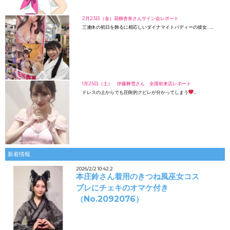
2月23日（金）花柳杏奈さんサイン会レポート
三連休の初日を飾るに相応しいダイナマイトバディーの彼女.. …
1月25日（土） 伊藤舞雪さん 全国初来店レポート
ドレスの上からでも圧倒的クビレが分かってしまう
…
新着情報
2026/2/2 10:42:2
本庄鈴さん着用のきつね風巫女コス
プレにチェキのオマケ付き
（No.2092076）