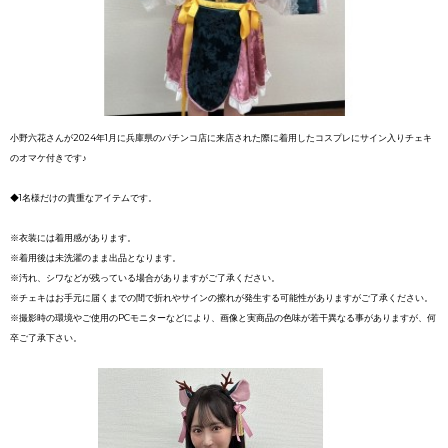
小野六花さんが2024年1月に兵庫県のパチンコ店に来店された際に着用したコスプレにサイン入りチェキ
のオマケ付きです♪
◆1名様だけの貴重なアイテムです。
※衣装には着用感があります。
※着用後は未洗濯のまま出品となります。
※汚れ、シワなどが残っている場合がありますがご了承ください。
※チェキはお手元に届くまでの間で折れやサインの擦れが発生する可能性がありますがご了承ください。
※撮影時の環境やご使用のPCモニターなどにより、画像と実商品の色味が若干異なる事がありますが、何
卒ご了承下さい。