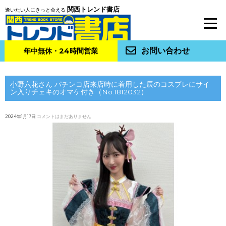
関西トレンド書店
逢いたい人にきっと会える
お問い合わせ
年中無休・24時間営業
小野六花さん パチンコ店来店時に着用した辰のコスプレにサイ
ン入りチェキのオマケ付き（No.1812032）
2024年1月17日
コメントはまだありません