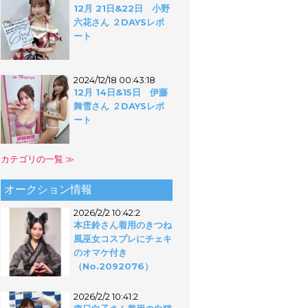
12月 21日&22日 小野
六花さん ２DAYSレポ
ート
2024/12/18 00:43:18
12月 14日&15日 伊藤
舞雪さん ２DAYSレポ
ート
カテゴリの一覧 ≫
オークション情報
2026/2/2 10:42:2
本庄鈴さん着用のきつね
風巫女コスプレにチェキ
のオマケ付き
（No.2092076）
2026/2/2 10:41:2