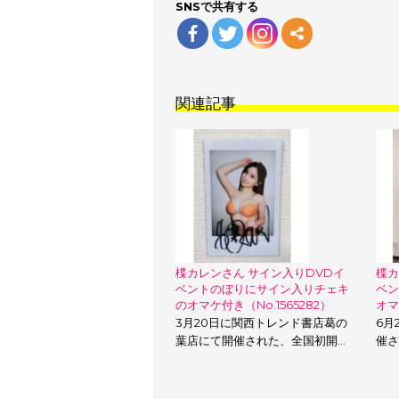
SNSで共有する
関連記事
楪カレンさん サイン入りDVDイ
楪カ
ベントのぼりにサイン入りチェキ
ベン
のオマケ付き（No.1565282）
オマ
3月20日に関西トレンド書店葛の
6月
葉店にて開催された、全国初開…
催さ