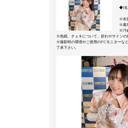
◆1
※衣
※着
※汚
※色紙、チェキについて、折れやサインの
※撮影時の環境やご使用のPCモニターな
了承下さい。