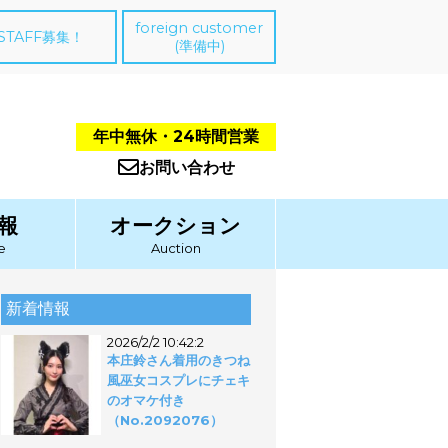
foreign customer
STAFF募集！
(準備中)
年中無休・24時間営業
お問い合わせ
報
オークション
e
Auction
新着情報
2026/2/2 10:42:2
本庄鈴さん着用のきつね
風巫女コスプレにチェキ
のオマケ付き
（No.2092076）