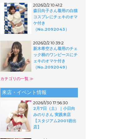
2026/2/2 10:41:2
森日向子さん着用の白猫
コスプレにチェキのオマ
ケ付き
（No.2092043）
2026/2/2 10:39:2
新木希空さん着用のチェ
ック柄のワンピースにチ
ェキのオマケ付き
（No.2092049）
カテゴリの一覧 ≫
来店・イベント情報
2026/1/30 17:56:30
2月7日（土）｜小日向
みのりさん 実践来店
【スタジアム2001岩出
店】