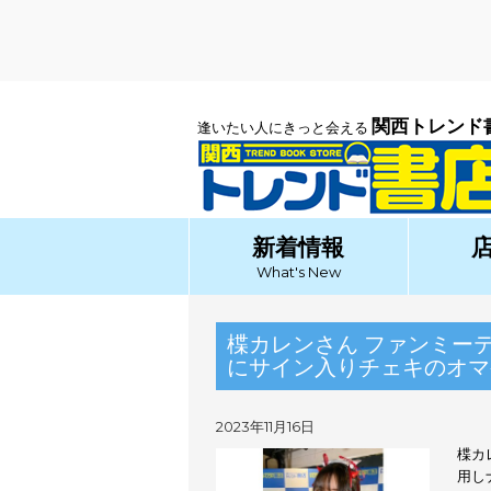
関西トレンド
逢いたい人にきっと会える
新着情報
What's New
楪カレンさん ファンミー
にサイン入りチェキのオマケ付
2023年11月16日
楪カ
用し