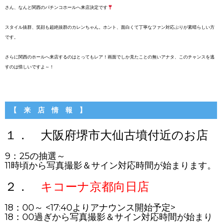
さん、なんと関西のパチンコホールへ来店決定です
スタイル抜群、笑顔も超絶抜群のカレンちゃん。ホント、面白くて丁寧なファン対応ぶりが素晴らしい方
です。
さらに関西のホールへ来店するのはとってもレア！画面でしか見たことの無いアナタ、このチャンスを逃
すのは惜しいですよ～！
【 来 店 情 報 】
１． 大阪府堺市大仙古墳付近のお店
9：25の抽選～
11時頃から写真撮影＆サイン対応時間が始まります。
２．
キコーナ京都向日店
18：00～ <17:40よりアナウンス開始予定>
18：00過ぎから写真撮影＆サイン対応時間が始まり