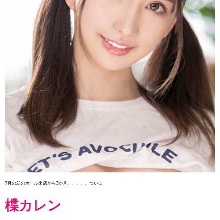
7月の幻のホール来店から3か月、、、、。ついに
楪カレン