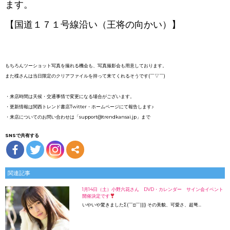
ます。
【国道１７１号線沿い（王将の向かい）】
もちろんツーショット写真を撮れる機会も、写真撮影会も用意しております。
また楪さんは当日限定のクリアファイルを持って来てくれるそうです(￣▽￣)
・来店時間は天候・交通事情で変更になる場合がございます。
・更新情報は関西トレンド書店Twitter・ホームページにて報告します♪
・来店についてのお問い合わせは「support@trendkansai.jp」まで
SNSで共有する
関連記事
1月14日（土）小野六花さん DVD・カレンダー サイン会イベント
開催決定です
いやいや驚きましたΣ(￣□￣|||) その美貌、可愛さ、超弩…