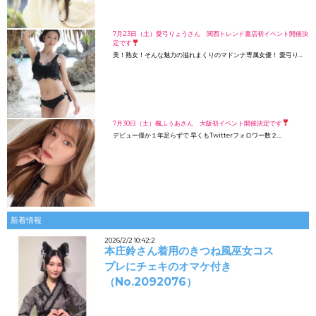
7月23日（土）愛弓りょうさん 関西トレンド書店初イベント開催決
定です
美！熟女！そんな魅力の溢れまくりのマドンナ専属女優！ 愛弓り…
7月30日（土）楓ふうあさん 大阪初イベント開催決定です
デビュー僅か１年足らずで 早くもTwitterフォロワー数２…
新着情報
2026/2/2 10:42:2
本庄鈴さん着用のきつね風巫女コス
プレにチェキのオマケ付き
（No.2092076）