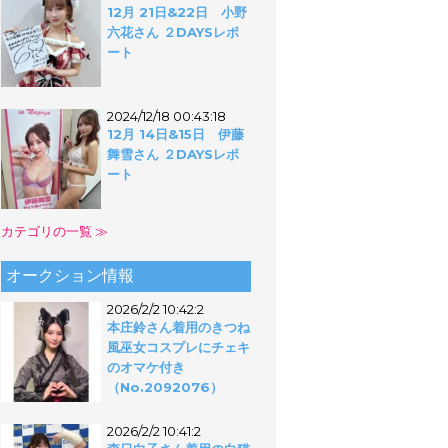
12月 21日&22日 小野
六花さん ２DAYSレポ
ート
2024/12/18 00:43:18
12月 14日&15日 伊藤
舞雪さん ２DAYSレポ
ート
カテゴリの一覧 ≫
オークション情報
2026/2/2 10:42:2
本庄鈴さん着用のきつね
風巫女コスプレにチェキ
のオマケ付き
（No.2092076）
2026/2/2 10:41:2