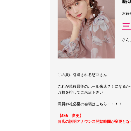
歴代
お待
三
さん
この夏に引退される悠亜さん
これが現役最後のホール来店？！になるか
万難を排してご来店下さい
満員御礼必至の会場はこちら・・！！
【5/8 変更】
各店の説明アナウンス開始時間が変更とな