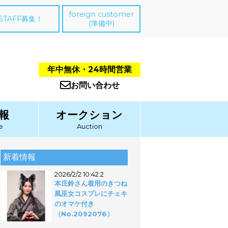
foreign customer
STAFF募集！
(準備中)
年中無休・24時間営業
お問い合わせ
報
オークション
e
Auction
新着情報
2026/2/2 10:42:2
本庄鈴さん着用のきつね
風巫女コスプレにチェキ
のオマケ付き
（No.2092076）