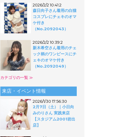
2026/2/2 10:41:2
森日向子さん着用の白猫
コスプレにチェキのオマ
ケ付き
（No.2092043）
2026/2/2 10:39:2
新木希空さん着用のチェ
ック柄のワンピースにチ
ェキのオマケ付き
（No.2092049）
カテゴリの一覧 ≫
来店・イベント情報
2026/1/30 17:56:30
2月7日（土）｜小日向
みのりさん 実践来店
【スタジアム2001岩出
店】