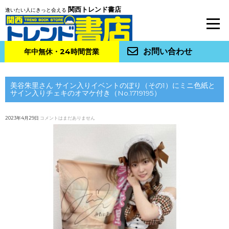
関西トレンド書店
逢いたい人にきっと会える
お問い合わせ
年中無休・24時間営業
美谷朱里さん サイン入りイベントのぼり（その1）にミニ色紙と
サイン入りチェキのオマケ付き（No.1719195）
2023年4月29日
コメントはまだありません