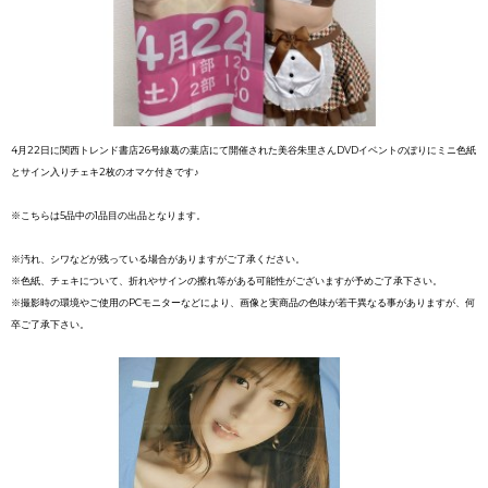
4月22日に関西トレンド書店26号線葛の葉店にて開催された美谷朱里さんDVDイベントのぼりにミニ色紙
とサイン入りチェキ2枚のオマケ付きです♪
※こちらは5品中の1品目の出品となります。
※汚れ、シワなどが残っている場合がありますがご了承ください。
※色紙、チェキについて、折れやサインの擦れ等がある可能性がございますが予めご了承下さい。
※撮影時の環境やご使用のPCモニターなどにより、画像と実商品の色味が若干異なる事がありますが、何
卒ご了承下さい。