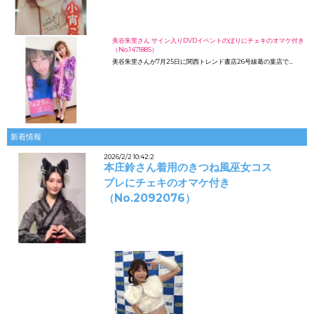
美谷朱里さん サイン入りDVDイベントのぼりにチェキのオマケ付き
（No.1471885）
美谷朱里さんが7月25日に関西トレンド書店26号線葛の葉店で…
新着情報
2026/2/2 10:42:2
本庄鈴さん着用のきつね風巫女コス
プレにチェキのオマケ付き
（No.2092076）