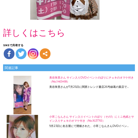
詳しくはこちら
SNSで共有する
関連記事
美谷朱里さん サイン入りDVDイベントのぼりにチェキのオマケ付き
（No.1469418）
美谷朱里さんが7月25日に関西トレンド書店26号線葛の葉店で…
小宵こなんさん サイン入りイベントのぼり（その1）にミニ色紙とサ
イン入りチェキのオマケ付き（No.1637761）
9月23日に名古屋にて開催された、小宵こなんさんDVDイベン…