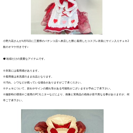
小野六花さんが4月15日に三重県のパチンコ店へ来店した際に着用したコスプレ衣装にサイン入りチェキ2
枚のオマケ付きです♪
◆1名様だけの貴重なアイテムです。
※衣装には着用感があります。
※着用後は未洗濯のまま出品となります。
※汚れ、シワなどが残っている場合がありますがご了承ください。
※チェキについて、折れやサインの擦れ等がある可能性がございますが予めご了承下さい。
※撮影時の環境やご使用のPCモニターなどにより、画像と実商品の色味が若干異なる事がありますが、何
卒ご了承下さい。