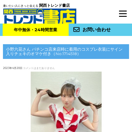
関西トレンド書店
逢いたい人にきっと会える
お問い合わせ
年中無休・24時間営業
小野六花さん パチンコ店来店時に着用のコスプレ衣装にサイン
入りチェキのオマケ付き（No.1714518）
2023年4月20日
コメントはまだありません