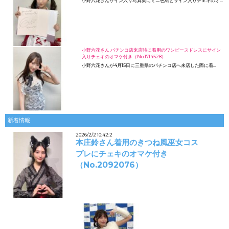
小野六花さんサイン入り写真集にミニ色紙とサイン入りチェキのオ…
小野六花さん パチンコ店来店時に着用のワンピースドレスにサイン
入りチェキのオマケ付き（No.1714528）
小野六花さんが4月15日に三重県のパチンコ店へ来店した際に着…
新着情報
2026/2/2 10:42:2
本庄鈴さん着用のきつね風巫女コス
プレにチェキのオマケ付き
（No.2092076）