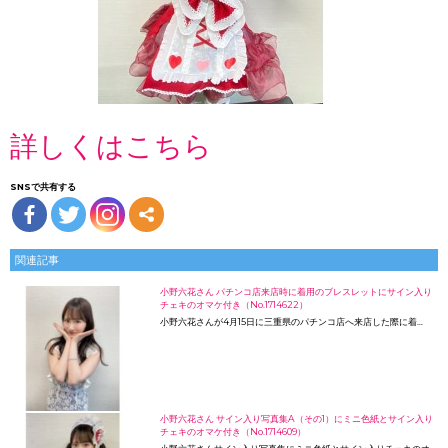
詳しくはこちら
SNSで共有する
関連記事
小野六花さん パチンコ店来店時に着用のブレスレットにサイン入り
チェキのオマケ付き（No.1714622）
小野六花さんが4月15日に三重県のパチンコ店へ来店した際に着…
小野六花さん サイン入り写真集A（その1）にミニ色紙とサイン入り
チェキのオマケ付き（No.1714609）