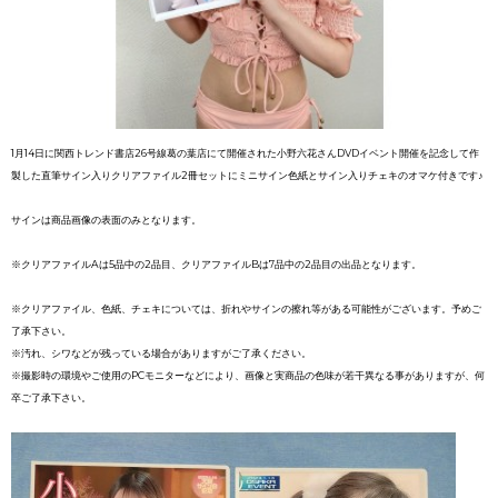
1月14日に関西トレンド書店26号線葛の葉店にて開催された小野六花さんDVDイベント開催を記念して作
製した直筆サイン入りクリアファイル2冊セットにミニサイン色紙とサイン入りチェキのオマケ付きです♪
サインは商品画像の表面のみとなります。
※クリアファイルAは5品中の2品目、クリアファイルBは7品中の2品目の出品となります。
※クリアファイル、色紙、チェキについては、折れやサインの擦れ等がある可能性がございます。予めご
了承下さい。
※汚れ、シワなどが残っている場合がありますがご了承ください。
※撮影時の環境やご使用のPCモニターなどにより、画像と実商品の色味が若干異なる事がありますが、何
卒ご了承下さい。