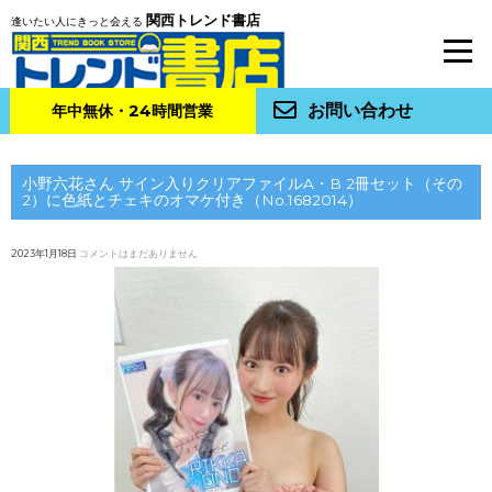
関西トレンド書店
逢いたい人にきっと会える
お問い合わせ
年中無休・24時間営業
小野六花さん サイン入りクリアファイルA・B 2冊セット（その
2）に色紙とチェキのオマケ付き（No.1682014）
2023年1月18日
コメントはまだありません