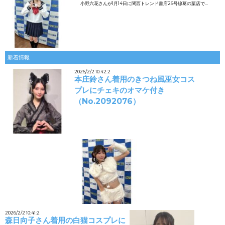
小野六花さんが1月14日に関西トレンド書店26号線葛の葉店で…
新着情報
2026/2/2 10:42:2
本庄鈴さん着用のきつね風巫女コス
プレにチェキのオマケ付き
（No.2092076）
2026/2/2 10:41:2
森日向子さん着用の白猫コスプレに