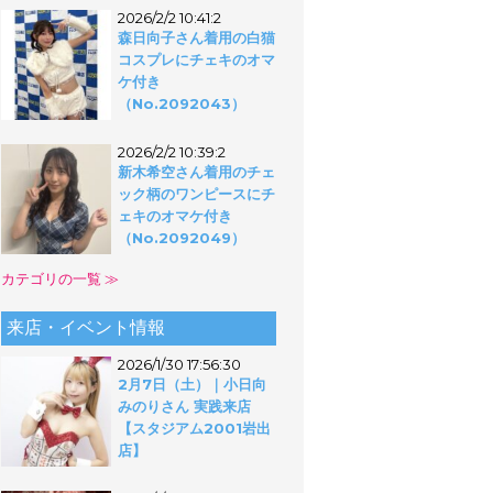
2026/2/2 10:41:2
森日向子さん着用の白猫
コスプレにチェキのオマ
ケ付き
（No.2092043）
2026/2/2 10:39:2
新木希空さん着用のチェ
ック柄のワンピースにチ
ェキのオマケ付き
（No.2092049）
カテゴリの一覧 ≫
来店・イベント情報
2026/1/30 17:56:30
2月7日（土）｜小日向
みのりさん 実践来店
【スタジアム2001岩出
店】