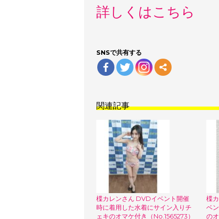
詳しくはこちら
SNSで共有する
関連記事
楪カレンさん DVDイベント開催
楪カ
時に着用した水着にサイン入りチ
ベン
ェキのオマケ付き（No.1565273）
のオ