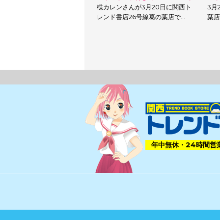
楪カレンさんが3月20日に関西ト
3月
レンド書店26号線葛の葉店で…
葉店
年中無休・24時間営