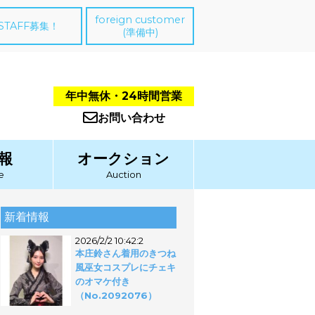
foreign customer
STAFF募集！
(準備中)
年中無休・24時間営業
お問い合わせ
報
オークション
e
Auction
新着情報
2026/2/2 10:42:2
本庄鈴さん着用のきつね
風巫女コスプレにチェキ
のオマケ付き
（No.2092076）