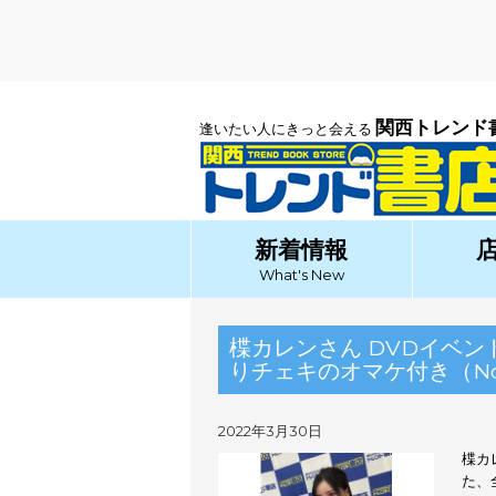
関西トレンド
逢いたい人にきっと会える
新着情報
What's New
楪カレンさん DVDイベ
りチェキのオマケ付き（No.1
2022年3月30日
楪カ
た、