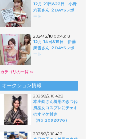
12月 21日&22日 小野
六花さん ２DAYSレポ
ート
2024/12/18 00:43:18
12月 14日&15日 伊藤
舞雪さん ２DAYSレポ
ート
カテゴリの一覧 ≫
オークション情報
2026/2/2 10:42:2
本庄鈴さん着用のきつね
風巫女コスプレにチェキ
のオマケ付き
（No.2092076）
2026/2/2 10:41:2