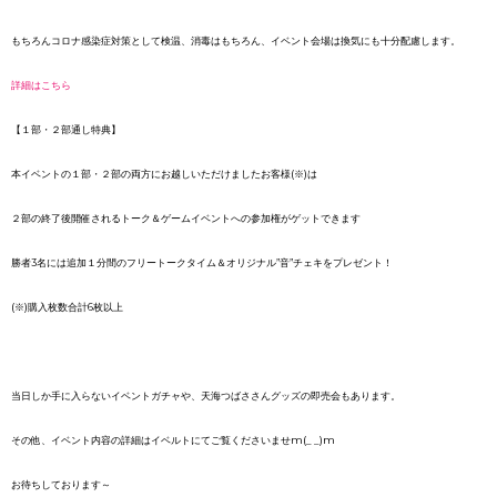
もちろんコロナ感染症対策として検温、消毒はもちろん、イベント会場は換気にも十分配慮します。
詳細はこちら
【１部・２部通し特典】
本イベントの１部・２部の両方にお越しいただけましたお客様(※)は
２部の終了後開催されるトーク＆ゲームイベントへの参加権がゲットできます
勝者3名には追加１分間のフリートークタイム＆オリジナル”音”チェキをプレゼント！
(※)購入枚数合計6枚以上
当日しか手に入らないイベントガチャや、天海つばささんグッズの即売会もあります。
その他、イベント内容の詳細はイベルトにてご覧くださいませm(_ _)m
お待ちしております～