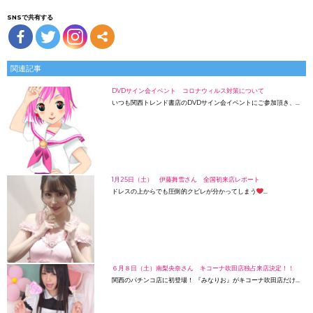
SNSで共有する
関連記事
DVDサイン会イベント コロナウィルス対策について
いつも関西トレンド書店のDVDサイン会イベントにご参加頂き、…
1月25日（土） 伊藤舞雪さん 全国初来店レポート
ドレスの上からでも圧倒的クビレが分かってしまう
…
６月８日（土）南梨央奈さん キコーナ吹田店独占来店決定！！
関西のパチンコ店に初登場！ 『みなりお』がキコーナ吹田店だけ…