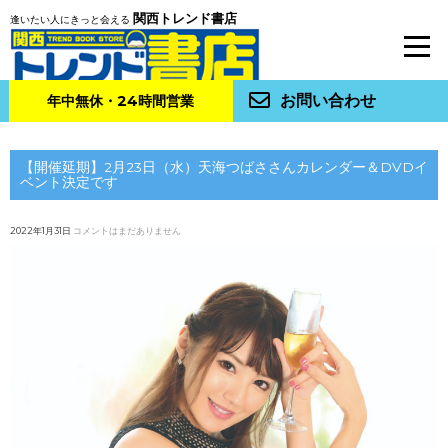
関西トレンド書店
逢いたい人にきっと会える
お問い合わせ
年中無休・24時間営業
【開催延期】2月23日（水）天海つばささんカレンダー＆DVDイ
ベント決定です
2022年1月31日
コメントはまだありません