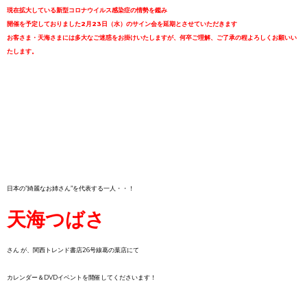
現在拡大している新型コロナウイルス感染症の情勢を鑑み
開催を予定しておりました2月23日（水）のサイン会を延期とさせていただきます
お客さま・天海さまには多大なご迷惑をお掛けいたしますが、
何卒ご理解、ご了承の程よろしくお願いい
たします。
日本の”綺麗なお姉さん”を代表する一人・・！
天海つばさ
さん が、関西トレンド書店26号線葛の葉店にて
カレンダー＆DVDイベントを開催してくださいます！