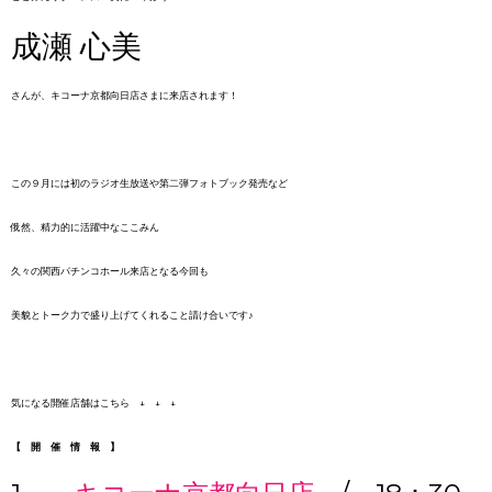
成瀬 心美
さんが、キコーナ京都向日店さまに来店されます！
この９月には初のラジオ生放送や第二弾フォトブック発売など
俄然、精力的に活躍中なここみん
久々の関西パチンコホール来店となる今回も
美貌とトーク力で盛り上げてくれること請け合いです♪
気になる開催店舗はこちら ↓ ↓ ↓
【 開 催 情 報 】