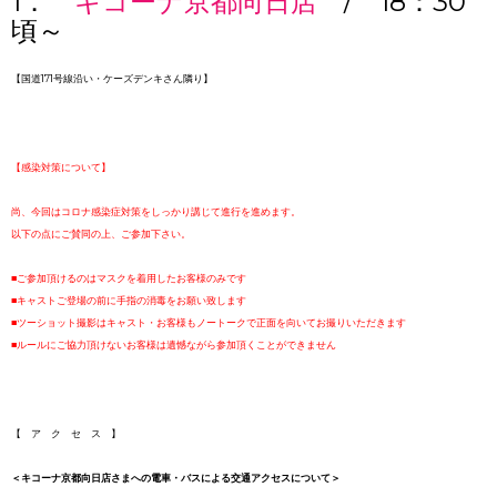
1．
キコーナ京都向日店
/ 18：30
頃～
【国道171号線沿い・ケーズデンキさん隣り】
【感染対策について】
尚、今回はコロナ感染症対策をしっかり講じて進行を進めます。
以下の点にご賛同の上、ご参加下さい。
■ご参加頂けるのはマスクを着用したお客様のみです
■キャストご登場の前に手指の消毒をお願い致します
■ツーショット撮影はキャスト・お客様もノートークで正面を向いてお撮りいただきます
■ルールにご協力頂けないお客様は遺憾ながら参加頂くことができません
【 ア ク セ ス 】
＜キコーナ京都向日店さまへの電車・バスによる交通アクセスについて＞