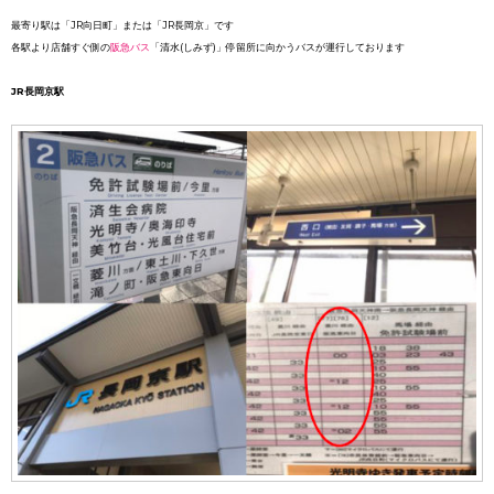
最寄り駅は「JR向日町」または「JR長岡京」です
各駅より店舗すぐ側の
阪急バス
「清水(しみず)」停留所に向かうバスが運行しております
JR長岡京駅