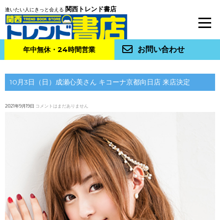
関西トレンド書店
逢いたい人にきっと会える
お問い合わせ
年中無休・24時間営業
10月3日（日）成瀬心美さん キコーナ京都向日店 来店決定
2021年9月19日
コメントはまだありません