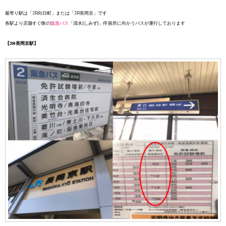
最寄り駅は「JR向日町」または「JR長岡京」です
各駅より店舗すぐ側の
阪急バス
「清水(しみず)」停留所に向かうバスが運行しております
【JR長岡京駅】