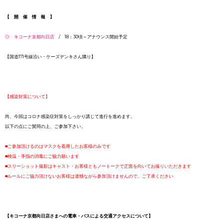
【 開 催 情 報 】
◎ キコーナ京都向日店
/ 18：30頃～アナウンス開始予定
【国道171号線沿い・ケーズデンキさん隣り】
【感染対策について】
尚、今回はコロナ感染症対策をしっかり講じて進行を進めます。
以下の点にご賛同の上、ご参加下さい。
■ご参加頂けるのはマスクを着用したお客様のみです
■検温・手指の消毒にご協力願います
■スリーショット撮影はキャスト・お客様ともノートークで正面を向いてお撮りいただきます
■ルールにご協力頂けないお客様は遺憾ながら参加頂けませんので、ご了承ください
【キコーナ京都向日店さまへの電車・バスによる交通アクセスについて】