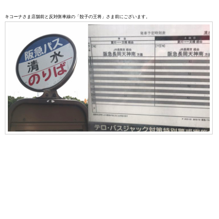
キコーナさま店舗前と反対側車線の「餃子の王将」さま前にございます。