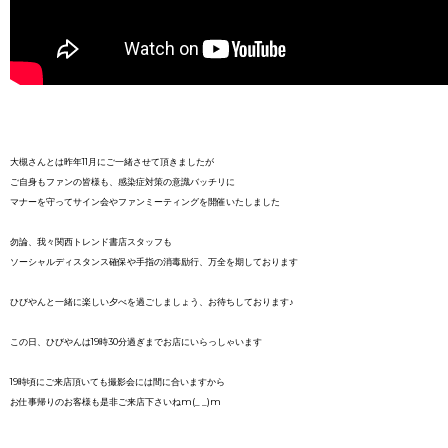
大槻さんとは昨年11月にご一緒させて頂きましたが
ご自身もファンの皆様も、感染症対策の意識バッチリに
マナーを守ってサイン会やファンミーティングを開催いたしました
勿論、我々関西トレンド書店スタッフも
ソーシャルディスタンス確保や手指の消毒励行、万全を期しております
ひびやんと一緒に楽しい夕べを過ごしましょう、お待ちしております♪
この日、ひびやんは19時30分過ぎまでお店にいらっしゃいます
19時頃にご来店頂いても撮影会には間に合いますから
お仕事帰りのお客様も是非ご来店下さいねm(_ _)m