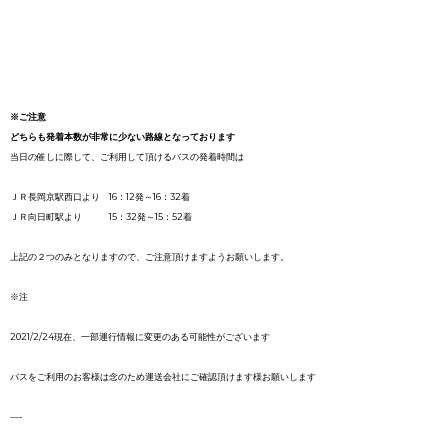
※ご注意
どちらも発着本数が非常に少ない路線となっております
当日の催しに際して、ご利用して頂けるバスの発着時間は
ＪＲ長岡京駅西口より 16：12発～16：32着
ＪＲ向日町駅より 15：32発～15：52着
上記の２つのみとなりますので、ご注意頂けますようお願いします。
※注
2021/2/24現在、一部運行情報に変更のある可能性がございます
バスをご利用のお客様は念のため運送会社にご確認頂けます様お願いします
—-