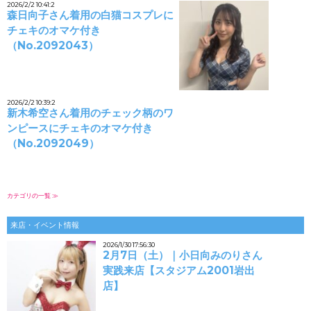
2026/2/2 10:41:2
森日向子さん着用の白猫コスプレに
チェキのオマケ付き
（No.2092043）
2026/2/2 10:39:2
新木希空さん着用のチェック柄のワ
ンピースにチェキのオマケ付き
（No.2092049）
カテゴリの一覧 ≫
来店・イベント情報
2026/1/30 17:56:30
2月7日（土）｜小日向みのりさん
実践来店【スタジアム2001岩出
店】