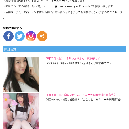
・更新情報は関西トレンド書店Twitter・ホームページにて報告します♪
・来店についてのお問い合わせは「support@trendkansai.jp」にメールにてお願い致します。
（店舗様、また、関西トレンド書店店舗にお問い合わせ頂きましても返答致しかねますのでご了承下さ
い）
SNSで共有する
関連記事
3月29日（金） 古川いおりさん 東京都にて
3/29（金）19時～21時頃 古川いおりさんが東京都でファ…
６月８日（土）南梨央奈さん キコーナ吹田店独占来店決定！！
関西のパチンコ店に初登場！ 『みなりお』がキコーナ吹田店だけ…