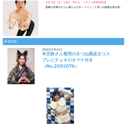
８月３日（土）江頭2：50さん パチンコ店来店決定
真夏の京都をさらに盛り上げる！ ドーン！と笑いの旋風を巻き起…
新着情報
2026/2/2 10:42:2
本庄鈴さん着用のきつね風巫女コス
プレにチェキのオマケ付き
（No.2092076）