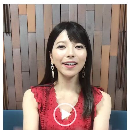
動
画
プ
レ
ー
ヤ
ー