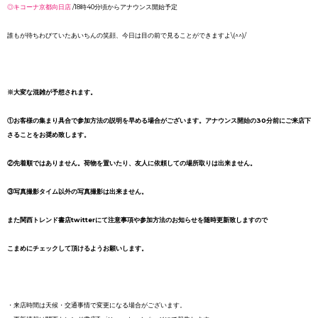
◎キコーナ京都向日店
/18時40分頃からアナウンス開始予定
誰もが待ちわびていたあいちんの笑顔、今日は目の前で見ることができますよ\(^^)/
※大変な混雑が予想されます。
①お客様の集まり具合で参加方法の説明を早める場合がございます。アナウンス開始の30分前にご来店下
さることをお奨め致します。
②先着順ではありません。荷物を置いたり、友人に依頼して
の場所取りは出来ません。
③写真撮影タイム以外の写真撮影は出来ません。
また関西
トレンド書店twitter
にて注意事項や参加方法のお知らせを随時更新致しますので
こまめに
チェックして頂けるようお願いします。
・来店時間は天候・交通事情で変更になる場合がございます。