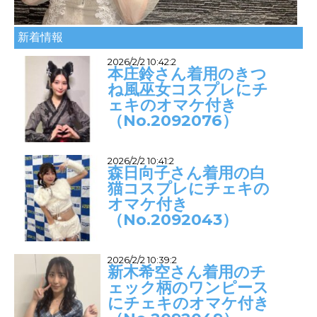
新着情報
2026/2/2 10:42:2
本庄鈴さん着用のきつ
ね風巫女コスプレにチ
ェキのオマケ付き
（No.2092076）
2026/2/2 10:41:2
森日向子さん着用の白
猫コスプレにチェキの
オマケ付き
（No.2092043）
2026/2/2 10:39:2
新木希空さん着用のチ
ェック柄のワンピース
にチェキのオマケ付き