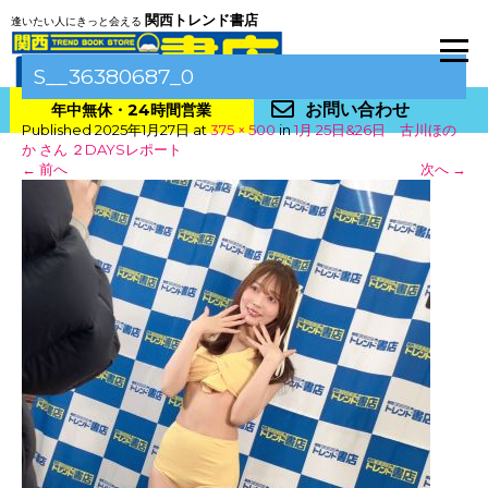
関西トレンド書店
逢いたい人にきっと会える
S__36380687_0
お問い合わせ
年中無休・24時間営業
Published
2025年1月27日
at
375 × 500
in
1月 25日&26日 古川ほの
か さん ２DAYSレポート
←
前へ
次へ
→