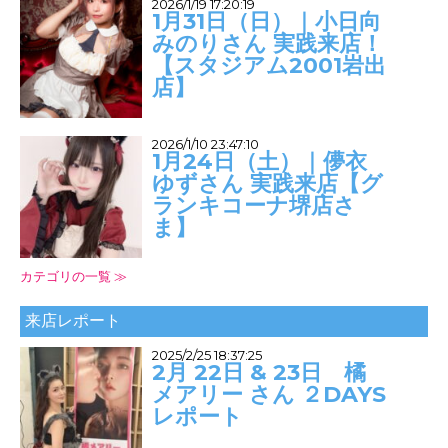
2026/1/19 17:20:19
1月31日（日）｜小日向
みのりさん 実践来店！
【スタジアム2001岩出
店】
2026/1/10 23:47:10
1月24日（土）｜儚衣
ゆずさん 実践来店【グ
ランキコーナ堺店さ
ま】
カテゴリの一覧 ≫
来店レポート
2025/2/25 18:37:25
2月 22日 & 23日 橘
メアリー さん ２DAYS
レポート