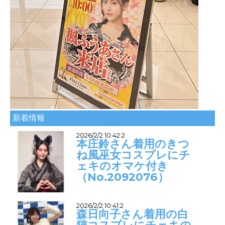
新着情報
2026/2/2 10:42:2
本庄鈴さん着用のきつ
ね風巫女コスプレにチ
ェキのオマケ付き
（No.2092076）
2026/2/2 10:41:2
森日向子さん着用の白