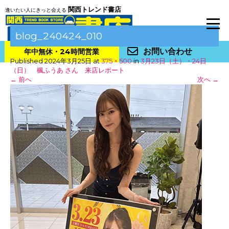
関西トレンド書店
逢いたい人にきっと会える
blog_240424_010
お問い合わせ
年中無休・24時間営業
Published
2024年3月25日
at
375 × 500
in
3月23日（土）・24日
（日） 楓ふうあ さん 来店レポート
←
前へ
次へ
→