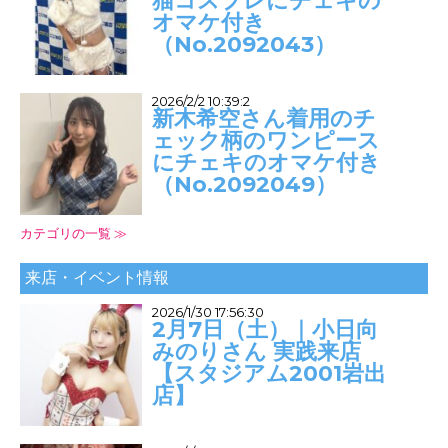
猫コスプレにチェキの
オマケ付き
（No.2092043）
2026/2/2 10:39:2
新木希空さん着用のチ
ェック柄のワンピース
にチェキのオマケ付き
（No.2092049）
カテゴリの一覧 ≫
来店・イベント情報
2026/1/30 17:56:30
2月7日（土）｜小日向
みのりさん 実践来店
【スタジアム2001岩出
店】