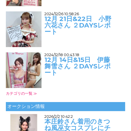
2024/12/26 10:58:26
12月 21日&22日 小野
六花さん ２DAYSレポ
ート
2024/12/18 00:43:18
12月 14日&15日 伊藤
舞雪さん ２DAYSレポ
ート
カテゴリの一覧 ≫
オークション情報
2026/2/2 10:42:2
本庄鈴さん着用のきつ
ね風巫女コスプレにチ