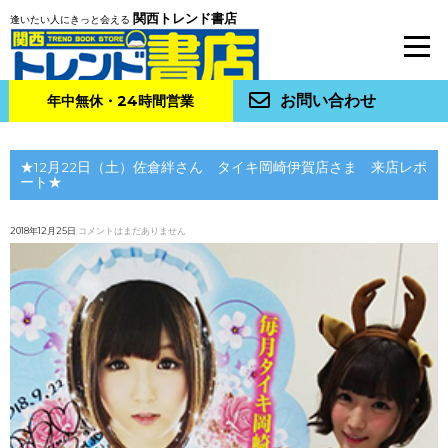
関西トレンド書店
逢いたい人にきっと会える
お問い合わせ
年中無休・24時間営業
★12月22日（土）佐倉絆さん タイキ岡崎伊賀店さま 来店レポ
ート★
2018年12月25日
コメントはまだありません