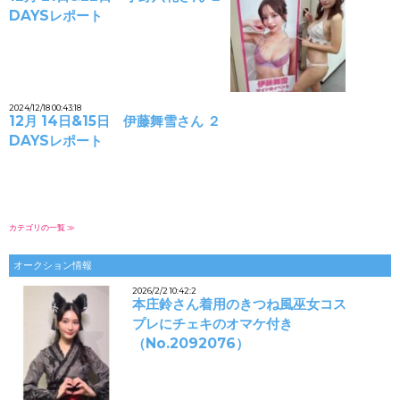
DAYSレポート
2024/12/18 00:43:18
12月 14日&15日 伊藤舞雪さん ２
DAYSレポート
カテゴリの一覧 ≫
オークション情報
2026/2/2 10:42:2
本庄鈴さん着用のきつね風巫女コス
プレにチェキのオマケ付き
（No.2092076）