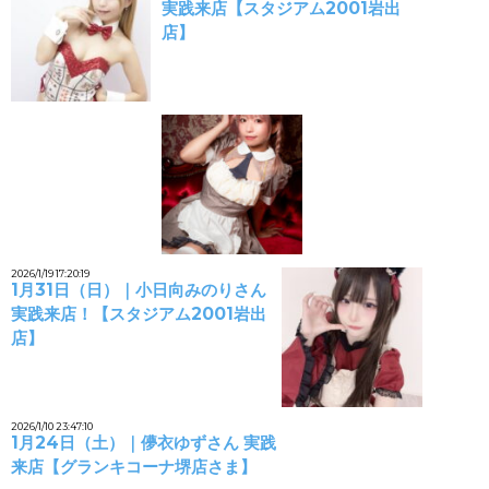
実践来店【スタジアム2001岩出
店】
2026/1/19 17:20:19
1月31日（日）｜小日向みのりさん
実践来店！【スタジアム2001岩出
店】
2026/1/10 23:47:10
1月24日（土）｜儚衣ゆずさん 実践
来店【グランキコーナ堺店さま】