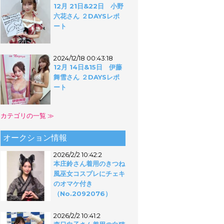
12月 21日&22日 小野
六花さん ２DAYSレポ
ート
2024/12/18 00:43:18
12月 14日&15日 伊藤
舞雪さん ２DAYSレポ
ート
カテゴリの一覧 ≫
オークション情報
2026/2/2 10:42:2
本庄鈴さん着用のきつね
風巫女コスプレにチェキ
のオマケ付き
（No.2092076）
2026/2/2 10:41:2