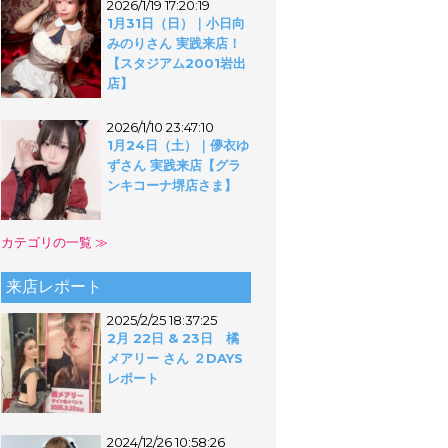
2026/1/19 17:20:19
1月31日（日）｜小日向
みのりさん 実践来店！
【スタジアム2001岩出
店】
2026/1/10 23:47:10
1月24日（土）｜儚衣ゆ
ずさん 実践来店【グラ
ンキコーナ堺店さま】
カテゴリの一覧 ≫
来店レポート
2025/2/25 18:37:25
2月 22日 & 23日 橘
メアリー さん ２DAYS
レポート
2024/12/26 10:58:26