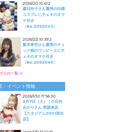
2026/2/2 10:41:2
森日向子さん着用の白猫
コスプレにチェキのオマ
ケ付き
（No.2092043）
2026/2/2 10:39:2
新木希空さん着用のチェ
ック柄のワンピースにチ
ェキのオマケ付き
（No.2092049）
ゴリの一覧 ≫
店・イベント情報
2026/1/30 17:56:30
2月7日（土）｜小日向
みのりさん 実践来店
【スタジアム2001岩出
店】