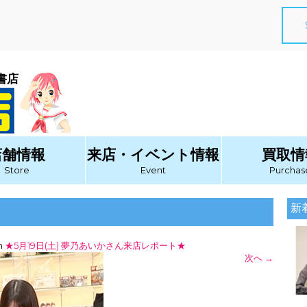
書店
店舗情報
来店・イベント情報
買取情
Store
Event
Purchas
新
n
★5月19日(土) 夢乃あいかさん来店レポート★
次へ
→