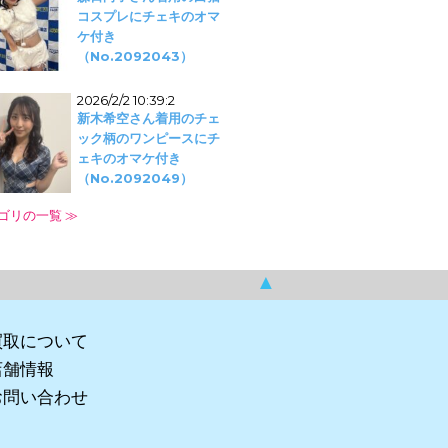
コスプレにチェキのオマ
ケ付き
（No.2092043）
2026/2/2 10:39:2
新木希空さん着用のチェ
ック柄のワンピースにチ
ェキのオマケ付き
（No.2092049）
ゴリの一覧 ≫
▲
買取について
店舗情報
お問い合わせ