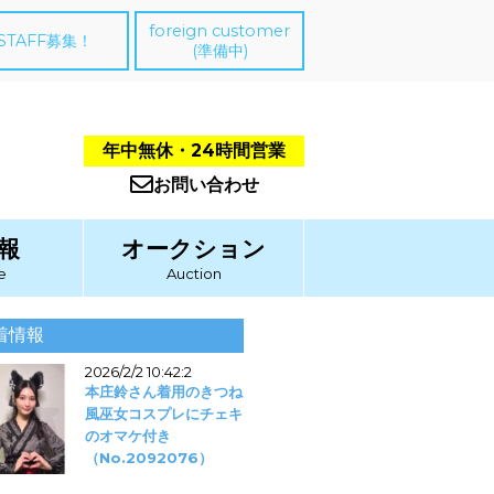
foreign customer
STAFF募集！
(準備中)
年中無休・24時間営業
お問い合わせ
報
オークション
e
Auction
着情報
2026/2/2 10:42:2
本庄鈴さん着用のきつね
風巫女コスプレにチェキ
のオマケ付き
（No.2092076）