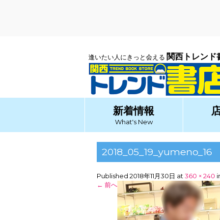
関西トレンド
逢いたい人にきっと会える
新着情報
What's New
2018_05_19_yumeno_16
Published
2018年11月30日
at
360 × 240
i
←
前へ