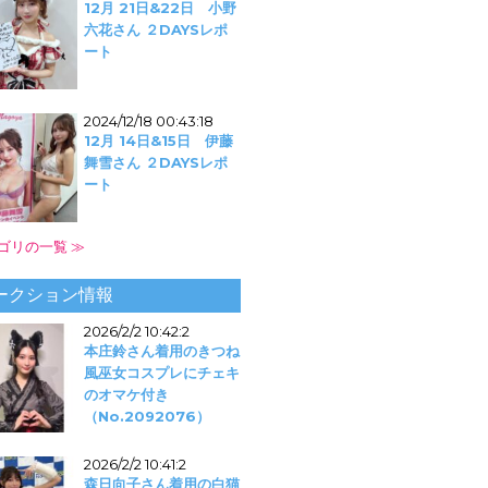
12月 21日&22日 小野
六花さん ２DAYSレポ
ート
2024/12/18 00:43:18
12月 14日&15日 伊藤
舞雪さん ２DAYSレポ
ート
ゴリの一覧 ≫
ークション情報
2026/2/2 10:42:2
本庄鈴さん着用のきつね
風巫女コスプレにチェキ
のオマケ付き
（No.2092076）
2026/2/2 10:41:2
森日向子さん着用の白猫