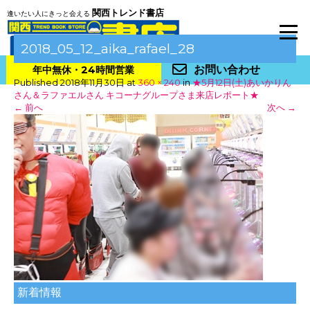
関西トレンド書店
逢いたい人にきっと会える
2018_05_12_aika_rafael_28
お問い合わせ
年中無休・24時間営業
Published
2018年11月30日
at
360 × 240
in
★5月12日(土)あいかりん
さん＆ラファエルさん キコーナグループさま来店レポート★
←
前へ
次へ
→
新着情報