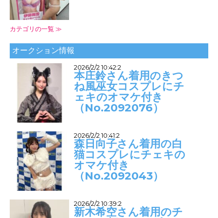
カテゴリの一覧 ≫
オークション情報
2026/2/2 10:42:2
本庄鈴さん着用のきつ
ね風巫女コスプレにチ
ェキのオマケ付き
（No.2092076）
2026/2/2 10:41:2
森日向子さん着用の白
猫コスプレにチェキの
オマケ付き
（No.2092043）
2026/2/2 10:39:2
新木希空さん着用のチ