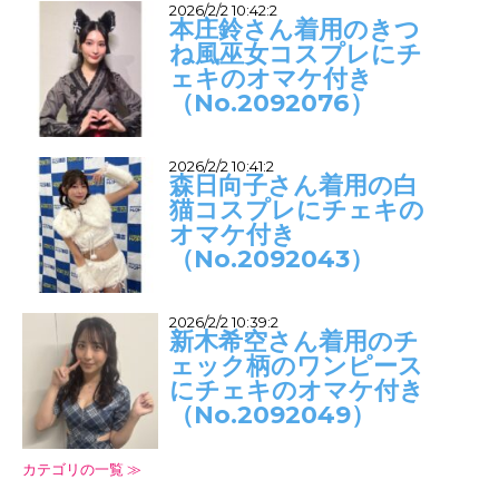
2026/2/2 10:42:2
本庄鈴さん着用のきつ
ね風巫女コスプレにチ
ェキのオマケ付き
（No.2092076）
2026/2/2 10:41:2
森日向子さん着用の白
猫コスプレにチェキの
オマケ付き
（No.2092043）
2026/2/2 10:39:2
新木希空さん着用のチ
ェック柄のワンピース
にチェキのオマケ付き
（No.2092049）
カテゴリの一覧 ≫