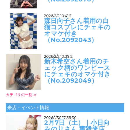
2026/2/2 10:41:2
森日向子さん着用の白
猫コスプレにチェキの
オマケ付き
（No.2092043）
2026/2/2 10:39:2
新木希空さん着用のチ
ェック柄のワンピース
にチェキのオマケ付き
（No.2092049）
カテゴリの一覧 ≫
来店・イベント情報
2026/1/30 17:56:30
2月7日（土）｜小日向
みのりさん 実践来店