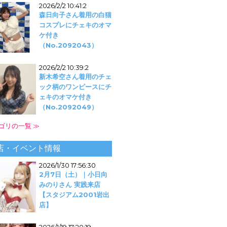
2026/2/2 10:41:2
森日向子さん着用の白猫
コスプレにチェキのオマ
ケ付き
（No.2092043）
2026/2/2 10:39:2
新木希空さん着用のチェ
ック柄のワンピースにチ
ェキのオマケ付き
（No.2092049）
ゴリの一覧 ≫
店・イベント情報
2026/1/30 17:56:30
2月7日（土）｜小日向
みのりさん 実践来店
【スタジアム2001岩出
店】